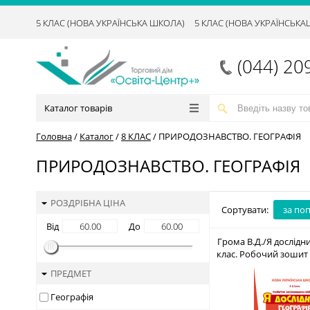
5 КЛАС (НОВА УКРАЇНСЬКА ШКОЛА)
5 КЛАС (НОВА УКРАЇНСЬК
(044) 20
Каталог товарів
Головна
/
Каталог
/
8 КЛАС
/
ПРИРОДОЗНАВСТВО. ГЕОГРАФІЯ
ПРИРОДОЗНАВСТВО. ГЕОГРАФІЯ
РОЗДРІБНА ЦІНА
Сортувати:
за по
Від
До
Грома В.Д./Я дослідни
клас. Робочий зошит 
617-656-92
ПРЕДМЕТ
Географія