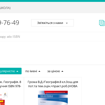
АШКОЛА)
9-76-49
Зв'яжіться з нами
пулярністю
по імені
за ціною
к. Географія. 8
Грома В.Д./Географія.8 кл.Зош.для
учня ISBN 978-
пот.та тем.оцін.+практ.роб.(НОВА
6-8
ПРОГРАМА) ISBN 978-966-983-051-7