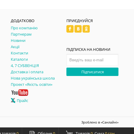
ДОДАТКОВО
ПРИЄДНУЙСЯ
Про компанію
Партнерам
Новини
Акції
ПІДПИСКА НА НОВИНИ
Контакти
Каталоги
4, 7 СУБВЕНЦІЯ
Доставка і оплата
Підписатися
Нова українська школа
Проект «Якість освіти»
Прайс
Зроблено в
«Санлайні»
 товарів
0
Обране
0
Товарів
0
Сума
0 грн.