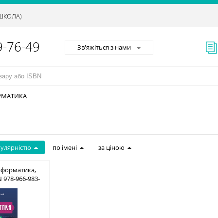
АШКОЛА)
9-76-49
Зв'яжіться з нами
РМАТИКА
пулярністю
по імені
за ціною
нформатика,
N 978-966-983-