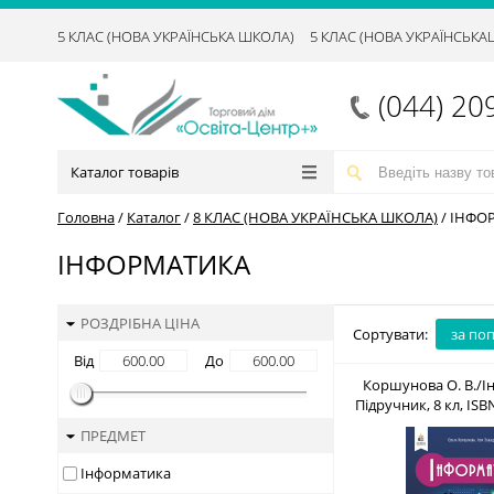
5 КЛАС (НОВА УКРАЇНСЬКА ШКОЛА)
5 КЛАС (НОВА УКРАЇНСЬК
(044) 20
Каталог товарів
Головна
/
Каталог
/
8 КЛАС (НОВА УКРАЇНСЬКА ШКОЛА)
/
ІНФО
ІНФОРМАТИКА
РОЗДРІБНА ЦІНА
Сортувати:
за по
Від
До
Коршунова О. В./І
Підручник, 8 кл, ISB
558-1
ПРЕДМЕТ
Інформатика