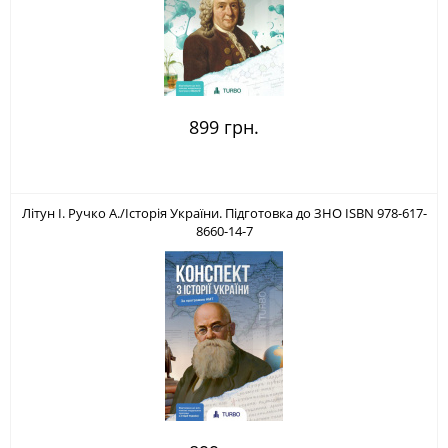
899 грн.
Літун І. Ручко А./Історія України. Підготовка до ЗНО ISBN 978-617-
8660-14-7