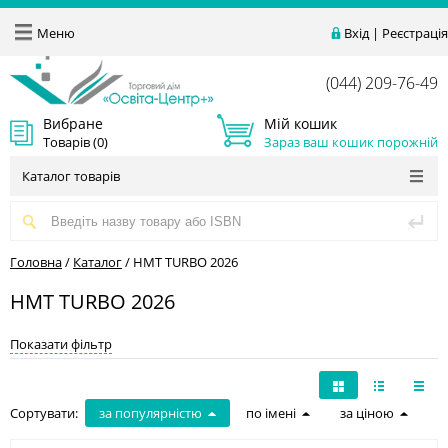
Меню
Вхід
|
Реєстрація
(044) 209-76-49
Вибране
Мій кошик
Товарів (
0
)
Зараз ваш кошик порожній
Каталог товарів
Головна
/
Каталог
/
НМТ TURBO 2026
НМТ TURBO 2026
Показати фільтр
Сортувати:
за популярністю
по імені
за ціною