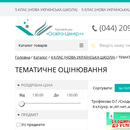
5 КЛАС (НОВА УКРАЇНСЬКА ШКОЛА)
5 КЛАС (НОВА УКРАЇНСЬК
(044) 20
Каталог товарів
Головна
/
Каталог
/
4 КЛАС (НОВА УКРАЇНСЬКА ШКОЛА)
/
ТЕМА
ТЕМАТИЧНЕ ОЦІНЮВАННЯ
РОЗДРІБНА ЦІНА
Сортувати:
за по
Від
До
Трофімова О.Г./Сходи
4 кл.(укр. м.,літ.чит.
ISBN 978-966-9
ПРЕДМЕТ
Усі предмети