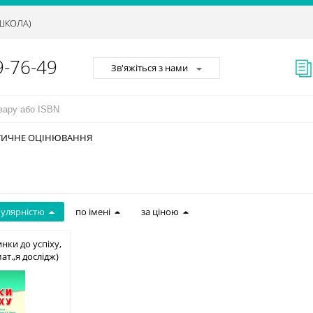
АШКОЛА)
9-76-49
Зв'яжіться з нами
ТИЧНЕ ОЦІНЮВАННЯ
пулярністю
по імені
за ціною
нки до успіху,
,мат.,я дослідж)
83-245-0