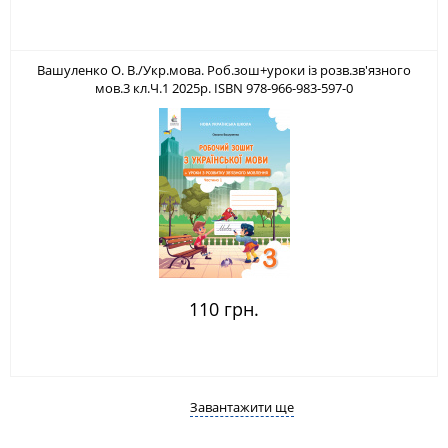
Вашуленко О. В./Укр.мова. Роб.зош+уроки із розв.зв'язного
мов.3 кл.Ч.1 2025р. ISBN 978-966-983-597-0
110 грн.
Завантажити ще