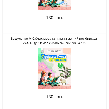
130 грн.
Вашуленко М.С./Укр. мова та читан. нав-ний посібник для
2кл.Ч.3 (у 6-и час-х) ISBN 978-966-983-479-9
130 грн.