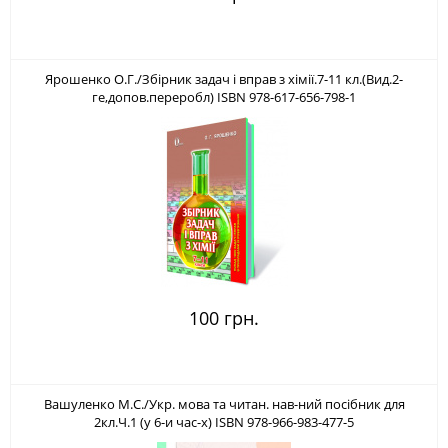
Ярошенко О.Г./Збірник задач і вправ з хімії.7-11 кл.(Вид.2-
ге,допов.переробл) ISBN 978-617-656-798-1
100 грн.
Вашуленко М.С./Укр. мова та читан. нав-ний посібник для
2кл.Ч.1 (у 6-и час-х) ISBN 978-966-983-477-5