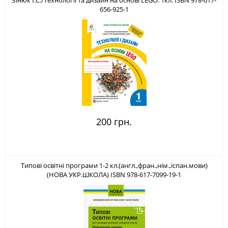
Зінюк І.С./Технології та дизайн на основі LEGO. 1кл. ISBN 978-617-
656-925-1
200 грн.
Типові освітні програми 1-2 кл.(англ.,фран.,нім.,іспан.мови)
(НОВА УКР.ШКОЛА) ISBN 978-617-7099-19-1