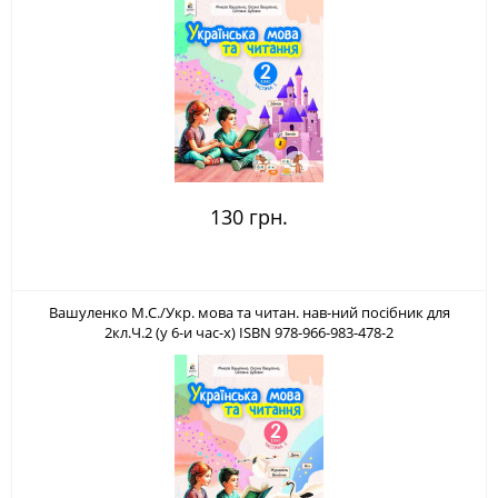
130 грн.
Вашуленко М.С./Укр. мова та читан. нав-ний посібник для
2кл.Ч.2 (у 6-и час-х) ISBN 978-966-983-478-2