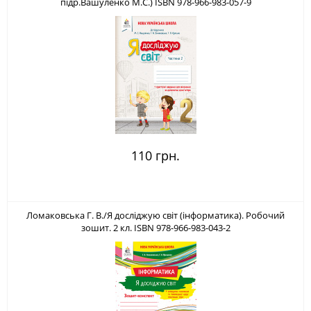
підр.Вашуленко М.С.) ISBN 978-966-983-057-9
110 грн.
Ломаковська Г. В./Я досліджую світ (інформатика). Робочий
зошит. 2 кл. ISBN 978-966-983-043-2