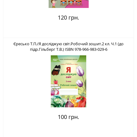
120 грн.
Єресько Т.П./Я досліджую світ.Робочий зошит.2 кл. Ч.1 (до
підр.Гільберг Т.В.) ISBN 978-966-983-029-6
100 грн.