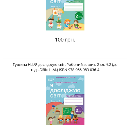
100 грн.
Гущина Н.І./Я досліджую світ. Робочий зошит. 2 кл. Ч.2 (до
підр.Бібік Н.М.) ISBN 978-966-983-036-4