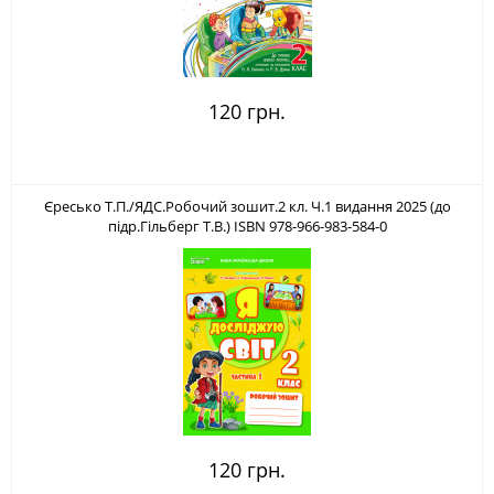
120 грн.
Єресько Т.П./ЯДС.Робочий зошит.2 кл. Ч.1 видання 2025 (до
підр.Гільберг Т.В.) ISBN 978-966-983-584-0
120 грн.