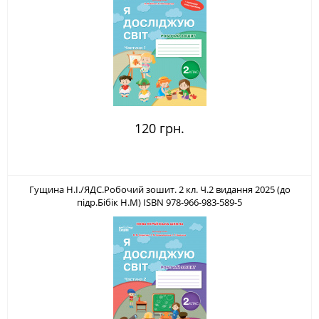
120 грн.
Гущина Н.І./ЯДС.Робочий зошит. 2 кл. Ч.2 видання 2025 (до
підр.Бібік Н.М) ISBN 978-966-983-589-5