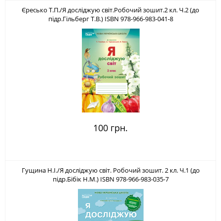
Єресько Т.П./Я досліджую світ.Робочий зошит.2 кл. Ч.2 (до
підр.Гільберг Т.В.) ISBN 978-966-983-041-8
100 грн.
Гущина Н.І./Я досліджую світ. Робочий зошит. 2 кл. Ч.1 (до
підр.Бібік Н.М.) ISBN 978-966-983-035-7