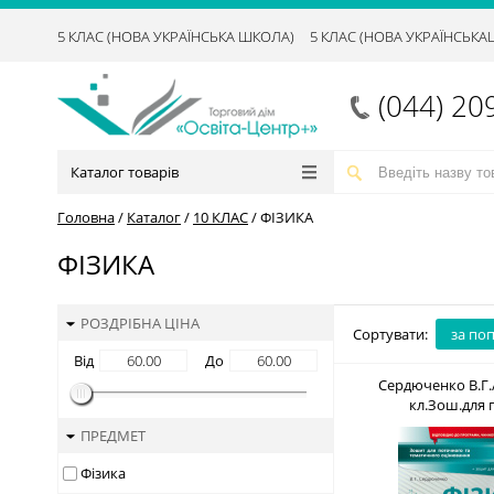
5 КЛАС (НОВА УКРАЇНСЬКА ШКОЛА)
5 КЛАС (НОВА УКРАЇНСЬК
(044) 20
Каталог товарів
Головна
/
Каталог
/
10 КЛАС
/
ФІЗИКА
ФІЗИКА
РОЗДРІБНА ЦІНА
Сортувати:
за по
Від
До
Сердюченко В.Г.
кл.Зош.для 
тем.оц+зош.лаб
ПРЕДМЕТ
ПРОГРАМА) ISBN 978-
Фізика