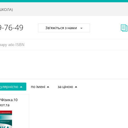
АШКОЛА)
9-76-49
Зв'яжіться з нами
пулярністю
по імені
за ціною
/Фізика.10
пот.та
.роб(НОВА
617-656-922-0