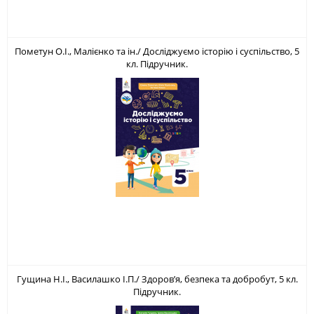
Пометун О.І., Малієнко та ін./ Досліджуємо історію і суспільство, 5
кл. Підручник.
Гущина Н.І., Василашко І.П./ Здоров’я, безпека та добробут, 5 кл.
Підручник.