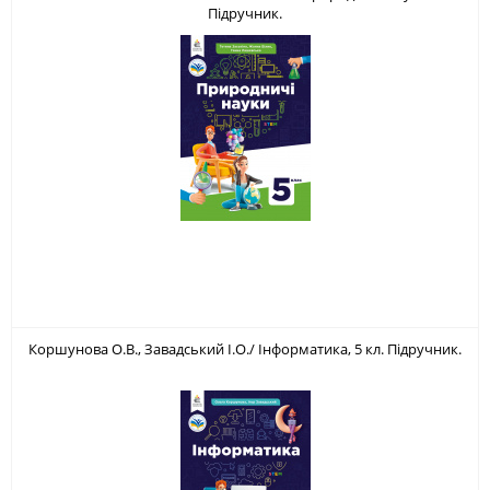
Підручник.
Коршунова О.В., Завадський І.О./ Інформатика, 5 кл. Підручник.