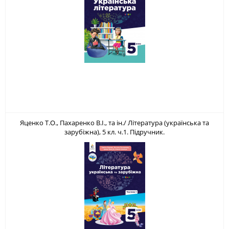
Яценко Т.О., Пахаренко В.І., та ін./ Література (українська та
зарубіжна), 5 кл. ч.1. Підручник.