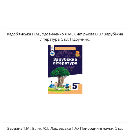
Кадоб’янська Н.М., Удовиченко Л.М., Снєгірьова В.В./ Зарубіжна
література, 5 кл. Підручник.
Засєкіна Т.М., Білик Ж.І., Лашевська Г.А./ Природничі науки, 5 кл.