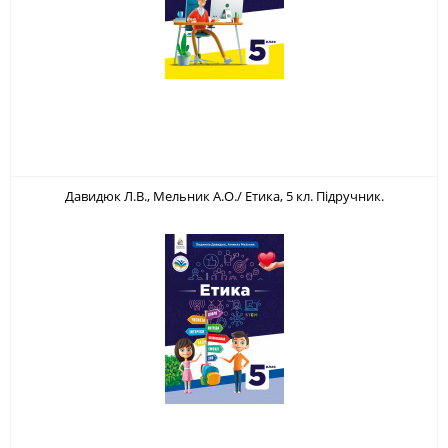
Давидюк Л.В., Мельник А.О./ Етика, 5 кл. Підручник.