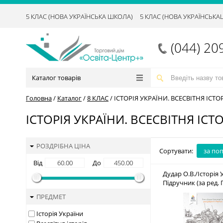
5 КЛАС (НОВА УКРАЇНСЬКА ШКОЛА)
5 КЛАС (НОВА УКРАЇНСЬК
(044) 20
Каталог товарів
Головна
/
Каталог
/
8 КЛАС
/
ІСТОРІЯ УКРАЇНИ. ВСЕСВІТНЯ ІСТО
ІСТОРІЯ УКРАЇНИ. ВСЕСВІТНЯ ІСТО
РОЗДРІБНА ЦІНА
Сортувати:
за по
Від
До
Дудар О.В./Історія У
Підручник (за ред. 
ISBN 978-966-9
ПРЕДМЕТ
Історія України