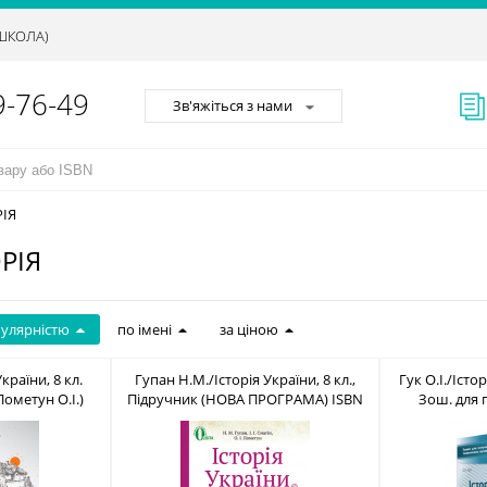
АШКОЛА)
9-76-49
Зв'яжіться з нами
РІЯ
РІЯ
пулярністю
по імені
за ціною
країни, 8 кл.
Гупан Н.М./Історія України, 8 кл.,
Гук О.І./Істор
Пометун О.І.)
Підручник (НОВА ПРОГРАМА) ISBN
Зош. для 
83-217-7
978-617-656-518-5
ПРОГРАМА) IS