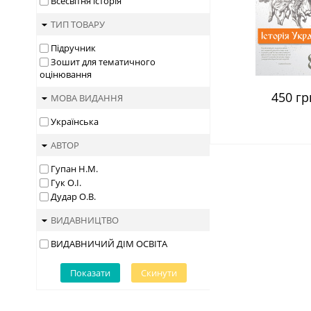
Всесвітня історія
ТИП ТОВАРУ
Підручник
Зошит для тематичного
оцінювання
450 гр
МОВА ВИДАННЯ
Українська
АВТОР
Гупан Н.М.
Гук О.І.
Дудар О.В.
ВИДАВНИЦТВО
ВИДАВНИЧИЙ ДІМ ОСВІТА
Показати
Скинути