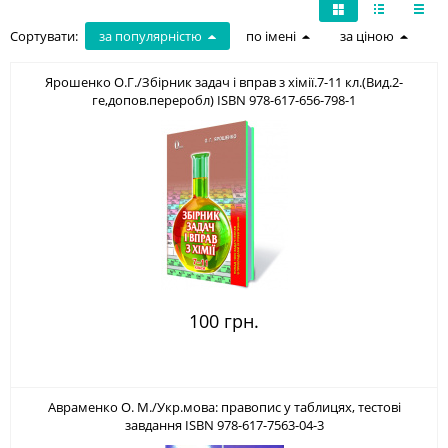
Сортувати:
за популярністю
по імені
за ціною
Ярошенко О.Г./Збірник задач і вправ з хімії.7-11 кл.(Вид.2-
ге,допов.переробл) ISBN 978-617-656-798-1
100 грн.
Авраменко О. М./Укр.мова: правопис у таблицях, тестові
завдання ISBN 978-617-7563-04-3