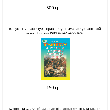
500 грн.
Ющук І. П./Практикум з правопису і граматики українськой
мови, Посібник ISBN 978-617-656-160-6
150 грн.
Буковська О.І./Алгебра.Геометрія, Зошит для пот. та т.о.9 кл.