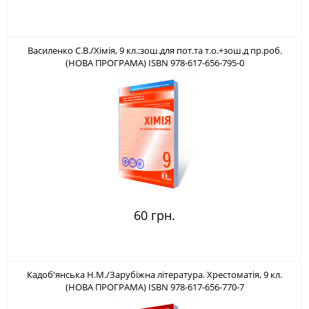
Василенко С.В./Хімія, 9 кл.:зош.для пот.та т.о.+зош.д пр.роб.
(НОВА ПРОГРАМА) ISBN 978-617-656-795-0
60 грн.
Кадоб'янська Н.М./Зарубіжна література. Хрестоматія, 9 кл.
(НОВА ПРОГРАМА) ISBN 978-617-656-770-7