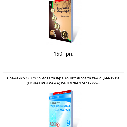
150 грн.
Єременко О.В./Укр.мова та л-ра.Зошит д/пот.та тем.оцін-ня9 кл.
(НОВА ПРОГРАМА) ISBN 978-617-656-799-8