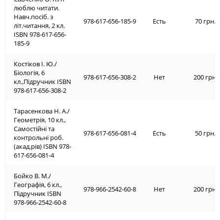
люблю читати.
Навч.посіб. з
978-617-656-185-9
Есть
70 грн.
літ.читання, 2 кл.
ISBN 978-617-656-
185-9
Костіков І. Ю./
Біологія, 6
978-617-656-308-2
Нет
200 грн.
кл.,Підручник ISBN
978-617-656-308-2
Тарасенкова Н. А./
Геометрія, 10 кл.,
Самостійні та
978-617-656-081-4
Есть
50 грн.
контрольні роб.
(акад.рів) ISBN 978-
617-656-081-4
Бойко В. М./
Географія, 6 кл.,
978-966-2542-60-8
Нет
200 грн.
Підручник ISBN
978-966-2542-60-8