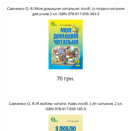
Савченко О. Я./Моя домашня читальня: посіб. із позакл.читання
для учнів 2 кл. ISBN 978-617-656-343-3
70 грн.
Савченко О. Я./Я люблю читати. Навч.посіб. з літ.читання, 2 кл.
ISBN 978-617-656-185-9