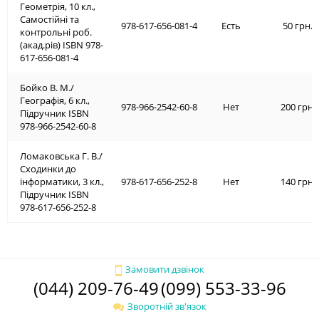
Геометрія, 10 кл.,
Самостійні та
978-617-656-081-4
Есть
50 грн.
контрольні роб.
(акад.рів) ISBN 978-
617-656-081-4
Бойко В. М./
Географія, 6 кл.,
978-966-2542-60-8
Нет
200 грн.
Підручник ISBN
978-966-2542-60-8
Ломаковська Г. В./
Сходинки до
інформатики, 3 кл.,
978-617-656-252-8
Нет
140 грн.
Підручник ISBN
978-617-656-252-8
Замовити дзвінок
(044) 209-76-49
(099) 553-33-96
Зворотній зв'язок