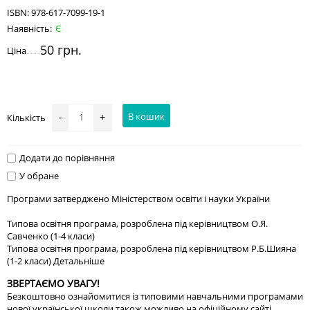
ISBN:
978-617-7099-19-1
Наявність:
Є
50 грн.
Ціна
В кошик
Кількість
-
+
Додати до порівняння
У обране
Програми затверджено Міністерством освіти і науки України
Типова освітня програма, розроблена під керівництвом О.Я.
Савченко (1-4 класи)
Типова освітня програма, розроблена під керівництвом Р.Б.Шияна
(1-2 класи)
Детальніше
ЗВЕРТАЄМО УВАГУ!
Безкоштовно ознайомитися із типовими навчальними програмами
нової української школи також можливо на офіційному сайті