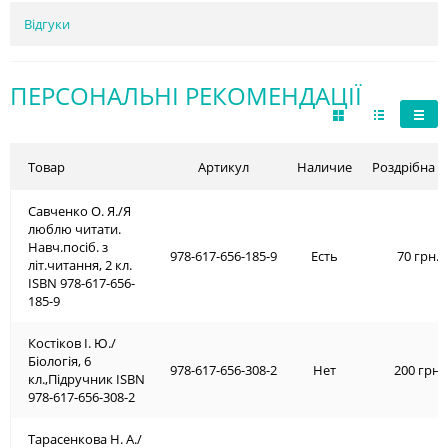
Відгуки
ПЕРСОНАЛЬНІ РЕКОМЕНДАЦІЇ
Товар
Артикул
Наличие
Роздрібна ц
Савченко О. Я./Я
люблю читати.
Навч.посіб. з
978-617-656-185-9
Есть
70 грн.
літ.читання, 2 кл.
ISBN 978-617-656-
185-9
Костіков І. Ю./
Біологія, 6
978-617-656-308-2
Нет
200 грн.
кл.,Підручник ISBN
978-617-656-308-2
Тарасенкова Н. А./