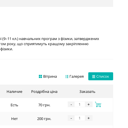
ої (9–11 кл.) навчальних програм з фізики, затверджених
отягом року, що сприятимуть кращому закріпленню
 фізики.
Вітрина
Галерея
Список
Наличие
Роздрібна ціна
Заказать
-
+
Есть
70 грн.
-
+
Нет
200 грн.