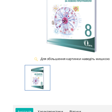
Для збільшення картинки наведіть мишкою
Анотація
Характеристики
Відгуки