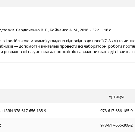
товки. Сердюченко В. Г., Бойченко А. М., 2016. - 32 с. + 16 с.
ою і російською мовами) укладено відповідно до нової (7, 8 кл.) та чинн
посібників — допомогти вчителеві провести всі лабораторні роботи пр
и розраховані на учнів загальноосвітніх навчальних закладів і вчителів
Артикул
л. ISBN 978-617-656-185-9
978-617-656-185-9
2
978-617-656-308-2