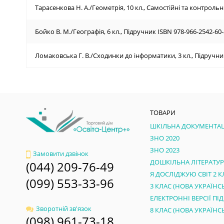
Тарасенкова Н. А./Геометрія, 10 кл., Самостійні та контрольні
Бойко В. М./Географія, 6 кл., Підручник ISBN 978-966-2542-60-
Ломаковська Г. В./Сходинки до інформатики, 3 кл., Підручни
ТОВАРИ
ШКІЛЬНА ДОКУМЕНТАЦ
ЗНО 2020
ЗНО 2023
Замовити дзвінок
ДОШКІЛЬНА ЛІТЕРАТУ
(044) 209-76-49
Я ДОСЛІДЖУЮ СВІТ 2 К
(099) 553-33-96
Зворотній зв'язок
(098) 961-73-18