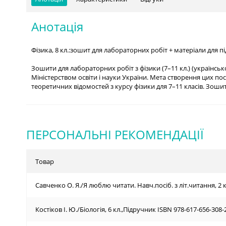
Анотація
Фізика, 8 кл.:зошит для лабораторних робіт + матеріали для підг
Зошити для лабораторних робіт з фізики (7–11 кл.) (українськ
Міністерством освіти і науки України. Мета створення цих 
теоретичних відомостей з курсу фізики для 7–11 класів. Зошит
ПЕРСОНАЛЬНІ РЕКОМЕНДАЦІЇ
Товар
Савченко О. Я./Я люблю читати. Навч.посіб. з літ.читання, 2 к
Костіков І. Ю./Біологія, 6 кл.,Підручник ISBN 978-617-656-308-