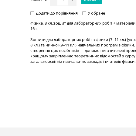
Додати до порівняння
У обране
Фізика, 8 кл.:зошит для лабораторних робіт + матеріали д
16 с.
Зошити для лабораторних робіт з фізики (7–11 кл.) (укр
8 кл.) та чинної (9–11 кл.) навчальних програм з фізики
створення цих посібників — допомогти вчителеві пров
кращому закріпленню теоретичних відомостей з курсу ф
загальноосвітніх навчальних закладів і вчителів фізики