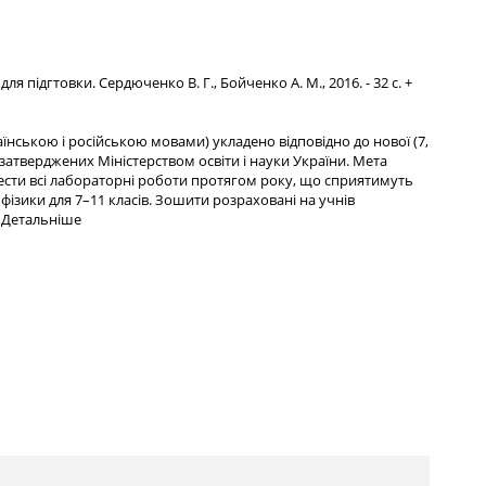
ля підгтовки. Сердюченко В. Г., Бойченко А. М., 2016. - 32 с. +
аїнською і російською мовами) укладено відповідно до нової (7,
, затверджених Міністерством освіти і науки України. Мета
ести всі лабораторні роботи протягом року, що сприятимуть
ізики для 7–11 класів. Зошити розраховані на учнів
.
Детальніше